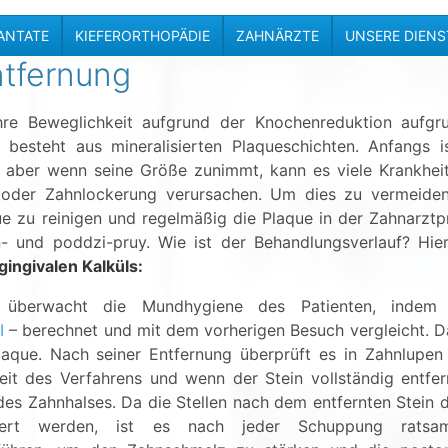
ANTATE
KIEFERORTHOPÄDIE
ZAHNÄRZTE
UNSERE DIEN
ntfernung
ihre Beweglichkeit aufgrund der Knochenreduktion aufgr
besteht aus mineralisierten Plaqueschichten. Anfangs i
aber wenn seine Größe zunimmt, kann es viele Krankheit
 oder Zahnlockerung verursachen. Um dies zu vermeiden,
e zu reinigen und regelmäßig die Plaque in der Zahnarztp
- und poddzi-pruy. Wie ist der Behandlungsverlauf? Hier
ingivalen Kalküls:
 überwacht die Mundhygiene des Patienten, indem
BI
– berechnet und mit dem vorherigen Besuch vergleicht. D
Plaque. Nach seiner Entfernung überprüft es in Zahnlupen
t des Verfahrens und wenn der Stein vollständig entfer
des Zahnhalses. Da die Stellen nach dem entfernten Stein 
isiert werden, ist es nach jeder Schuppung ratsa