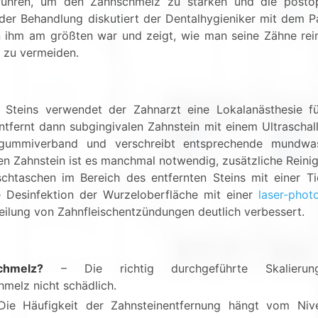
ühren, um den Zahnschmelz zu stärken und die postop
der Behandlung diskutiert der Dentalhygieniker mit dem P
n ihm am größten war und zeigt, wie man seine Zähne rei
t zu vermeiden.
teins verwendet der Zahnarzt eine Lokalanästhesie fü
ntfernt dann subgingivalen Zahnstein mit einem Ultraschall
ugummiverband und verschreibt entsprechende mundwa
rten Zahnstein ist es manchmal notwendig, zusätzliche Reini
chtaschen im Bereich des entfernten Steins mit einer T
 Desinfektion der Wurzeloberfläche mit einer
laser-phot
Heilung von Zahnfleischentzündungen deutlich verbessert.
hmelz?
– Die richtig durchgeführte Skalieru
hmelz nicht schädlich.
ie Häufigkeit der Zahnsteinentfernung hängt vom Niv