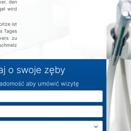
ker, den
el wird
itze ist
es Tages
kers zu
nschmelz
j o swoje zęby
iadomość aby umówić wizytę