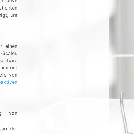
erative
atienten
nigt, um
r einen
-Scaler.
schbare
gung mit
iefe von
oaktiven
ng von
eau der