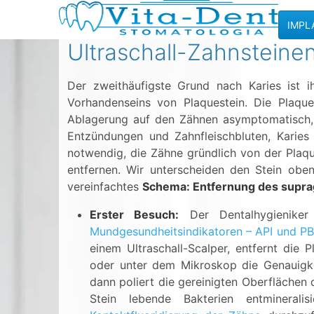
IMPL
Ultraschall-Zahnsteine
Der zweithäufigste Grund nach Karies ist 
Vorhandenseins von Plaquestein. Die Plaque 
Ablagerung auf den Zähnen asymptomatisch, 
Entzündungen und Zahnfleischbluten, Karies
notwendig, die Zähne gründlich von der Plaqu
entfernen. Wir unterscheiden den Stein oben
vereinfachtes
Schema: Entfernung des suprag
Erster Besuch:
Der Dentalhygieniker
Mundgesundheitsindikatoren – API und P
einem Ultraschall-Scalper, entfernt die 
oder unter dem Mikroskop die Genauigkei
dann poliert die gereinigten Oberflächen 
Stein lebende Bakterien entmineral