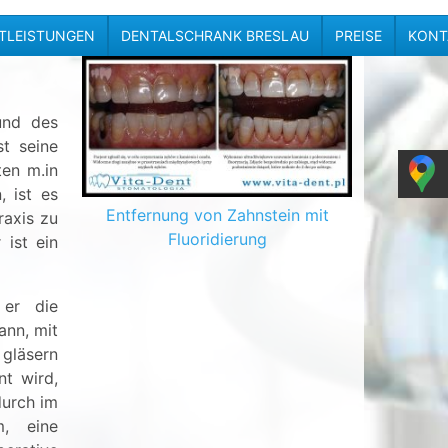
STLEISTUNGEN
DENTALSCHRANK BRESLAU
PREISE
KONT
und des
st seine
en m.in
 ist es
Entfernung von Zahnstein mit
raxis zu
Fluoridierung
 ist ein
 er die
ann, mit
 gläsern
nt wird,
durch im
m, eine