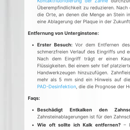
Kontaktfluoridierung der Zähne
durchzuf
Überempfindlichkeit zu reduzieren. Nach 
die Orte, an denen die Menge an Stein i
eine Ablagerung der Plaque in der Zukunf
Entfernung von Unterginstone:
Erster Besuch:
Vor dem Entfernen des S
schmerzfreien Verlauf des Eingriffs und e
Nach dem Eingriff trägt er einen Ka
Flüssigkeiten. Bei einem sehr tief platzie
Handwerkzeugen hinzuzufügen. Zahnfleis
mehr als 5 mm sind ein Hinweis auf die
PAD-Desinfektion
, die die Prognose der 
Faqs:
Beschädigt Entkalken den Zahnsc
Zahnsteinablagerungen ist für den Zahnsc
Wie oft sollte ich Kalk entfernen?
– D