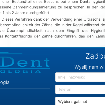
licher Bestandteil eines Besuchs bei einem Dentalhygieni
sene Zahnreinigungsanleitung zu besprechen. In der Reg
e 1 bis 2 Jahre durchgeführt.
 Dieses Verfahren dank der Verwendung einer Ultraschallsp
berempfindlichkeit der Zähne, die in der Regel während d
ie Überempfindlichkeit nach dem Eingriff des Hygieni
des Kontaktfluorids der Zähne durchführen, das den Zah
Zadba
Wyślij nam w
logia