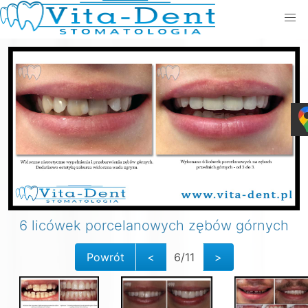
6 licówek porcelanowych zębów górnych
Powrót
<
6/11
>