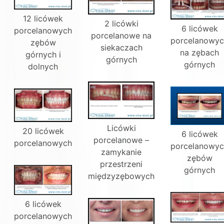
12 licówek
2 licówki
6 licówek
porcelanowych
porcelanowe na
porcelanowy
zębów
siekaczach
na zębach
górnych i
górnych
górnych
dolnych
Licówki
20 licówek
6 licówek
porcelanowe –
porcelanowych
porcelanowy
zamykanie
zębów
przestrzeni
górnych
międzyzębowych
6 licówek
porcelanowych