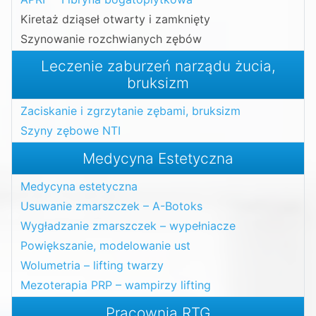
Kiretaż dziąseł otwarty i zamknięty
Szynowanie rozchwianych zębów
Leczenie zaburzeń narządu żucia,
bruksizm
Zaciskanie i zgrzytanie zębami, bruksizm
Szyny zębowe NTI
Medycyna Estetyczna
Medycyna estetyczna
Usuwanie zmarszczek – A-Botoks
Wygładzanie zmarszczek – wypełniacze
Powiększanie, modelowanie ust
Wolumetria – lifting twarzy
Mezoterapia PRP – wampirzy lifting
Pracownia RTG