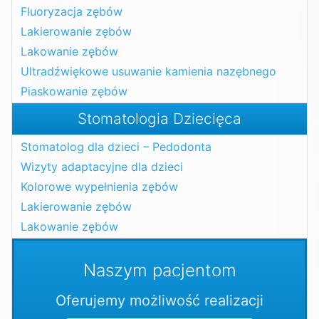
Fluoryzacja zębów
Lakierowanie zębów
Lakowanie zębów
Ultradźwiękowe usuwanie kamienia nazębnego
Piaskowanie zębów
Stomatologia Dziecięca
Stomatolog dla dzieci – Pedodonta
Wizyty adaptacyjne dla dzieci
Kolorowe wypełnienia zębów
Lakierowanie zębów
Lakowanie zębów
Naszym pacjentom
Oferujemy możliwość realizacji