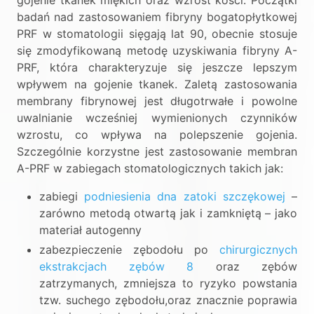
badań nad zastosowaniem fibryny bogatopłytkowej
PRF w stomatologii sięgają lat 90, obecnie stosuje
się zmodyfikowaną metodę uzyskiwania fibryny A-
PRF, która charakteryzuje się jeszcze lepszym
wpływem na gojenie tkanek. Zaletą zastosowania
membrany fibrynowej jest długotrwałe i powolne
uwalnianie wcześniej wymienionych czynników
wzrostu, co wpływa na polepszenie gojenia.
Szczególnie korzystne jest zastosowanie membran
A-PRF w zabiegach stomatologicznych takich jak:
zabiegi
podniesienia dna zatoki szczękowej
–
zarówno metodą otwartą jak i zamkniętą – jako
materiał autogenny
zabezpieczenie zębodołu po
chirurgicznych
ekstrakcjach zębów 8
oraz zębów
zatrzymanych, zmniejsza to ryzyko powstania
tzw. suchego zębodołu,oraz znacznie poprawia