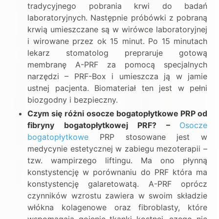
tradycyjnego pobrania krwi do badań
laboratoryjnych. Następnie próbówki z pobraną
krwią umieszczane są w wirówce laboratoryjnej
i wirowane przez ok 15 minut. Po 15 minutach
lekarz stomatolog prepraruje gotową
membranę A-PRF za pomocą specjalnych
narzędzi – PRF-Box i umieszcza ją w jamie
ustnej pacjenta. Biomateriał ten jest w pełni
biozgodny i bezpieczny.
Czym się różni osocze bogatopłytkowe PRP od
fibryny bogatopłytkowej PRF? –
Osocze
bogatopłytkowe
PRP stosowane jest w
medycynie estetycznej w zabiegu mezoterapii –
tzw. wampirzego liftingu. Ma ono płynną
konstystencję w porównaniu do PRF która ma
konstystencję galaretowatą. A-PRF oprócz
czynników wzrostu zawiera w swoim składzie
włókna kolagenowe oraz fibroblasty, które
wspomagają gojenie tkanki kostnej, czego nie