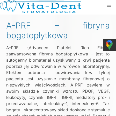
A-PRF – fibryna
bogatopłytkowa
A-PRF (Advanced Platelet Rich Fibrin)
zaawansowana fibryna bogatopłytkowa – jest to
autogenny biomateriał uzyskiwany z krwi pacjenta
poprzez jej odwirowanie w wirówce laboratoryjnej.
Efektem pobrania i odwirowania krwi żylnej
pacjenta jest uzyskanie membrany fibrynowej o
niezwykłych właściwościach. A-PRF zawiera w
swoim składzie czynniki wzrostu PDGF, VEGF,
leukocyty, czynniki IGF-I i IGF-II, mediatory pro- i
przeciwzapalne, interleukiny-1, interleukiny-6. Tak
bogaty i skoncentrowany skład doskonale stymuluje
gojenie tkanek miękich oraz wzrost kości. Początki